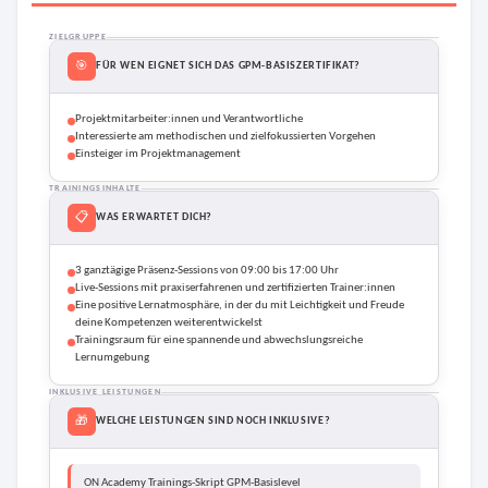
ZIELGRUPPE
🎯
FÜR WEN EIGNET SICH DAS GPM-BASISZERTIFIKAT?
Projektmitarbeiter:innen und Verantwortliche
Interessierte am methodischen und zielfokussierten Vorgehen
Einsteiger im Projektmanagement
TRAININGSINHALTE
📋
WAS ERWARTET DICH?
3 ganztägige Präsenz-Sessions
von 09:00 bis 17:00 Uhr
Live-Sessions mit praxiserfahrenen und zertifizierten Trainer:innen
Eine positive Lernatmosphäre, in der du mit Leichtigkeit und Freude
deine Kompetenzen weiterentwickelst
Trainingsraum für eine spannende und abwechslungsreiche
Lernumgebung
INKLUSIVE LEISTUNGEN
🎁
WELCHE LEISTUNGEN SIND NOCH INKLUSIVE?
ON Academy Trainings-Skript GPM-Basislevel