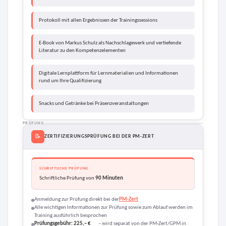
Protokoll mit allen Ergebnissen der Trainingssessions
E-Book von Markus Schulz als Nachschlagewerk und vertiefende
Literatur zu den Kompetenzelementen
Digitale Lernplattform für Lernmaterialien und Informationen
rund um Ihre Qualifizierung
Snacks und Getränke bei Präsenzveranstaltungen
PRÜFUNG
📝
ZERTIFIZIERUNGSPRÜFUNG BEI DER PM-ZERT
SCHRIFTLICHE PRÜFUNG
Schriftliche Prüfung von
90 Minuten
Anmeldung zur Prüfung direkt bei der
PM-Zert
Alle wichtigen Informationen zur Prüfung sowie zum Ablauf werden im
Training ausführlich besprochen
Prüfungsgebühr: 225,– €
– wird separat von der PM-Zert/GPM in