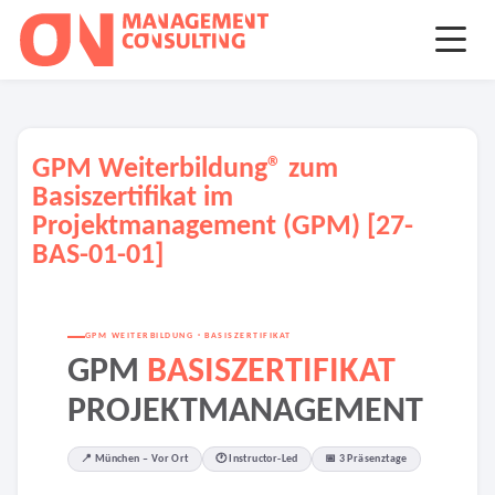
GPM Weiterbildung® zum
Basiszertifikat im
Projektmanagement (GPM) [27-
BAS-01-01]
GPM WEITERBILDUNG · BASISZERTIFIKAT
GPM
BASISZERTIFIKAT
PROJEKTMANAGEMENT
📍 München – Vor Ort
🕐 Instructor-Led
📅 3 Präsenztage